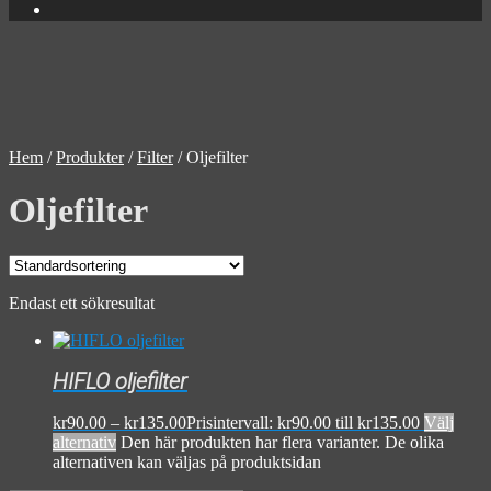
Hem
/
Produkter
/
Filter
/
Oljefilter
Oljefilter
Endast ett sökresultat
HIFLO oljefilter
kr
90.00
–
kr
135.00
Prisintervall: kr90.00 till kr135.00
Välj
alternativ
Den här produkten har flera varianter. De olika
alternativen kan väljas på produktsidan