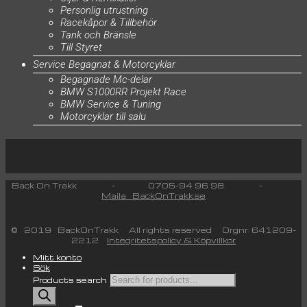
Personlig utrustning
Racekåpor & Tillbehör
Tank och Bränsle
Till Styret
Service Begagnat & Motorcyklar
Begagnade Mc-delar
BMW S1000RR Projekt Race
BMW Service & Tuning
Motorcyklar till salu
Back On Trakk - 0705-94 96 98 -
Maila BackOnTrakk.se
© 2019 BackOnTrakk All rights reserved Orgnr: 641209-
2212
Integritetspolicy & Köpvillkor
Mitt konto
Sök
Products search