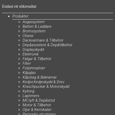
Endast ett sökresultat
Produkter
Avgassystem
Batteri & Laddare
Bromssystem
Chassi
Däckvärmare & Tillbehör
Depåassistent & Depåtillbehör
Displayskydd
Elektronik
Fälgar & Tillbehör
Filter
Fotpinnsatser
Kåpglas
Kåpstag & Bakramar
Kedjor,Kedjeskydd & Drev
Kraschpuckar & Motorskydd
Kylning
Laptimers
MC-lyft & Depåstöd
Motor & Tillbehör
Oljor & Kemikalier
Personlig utrustning