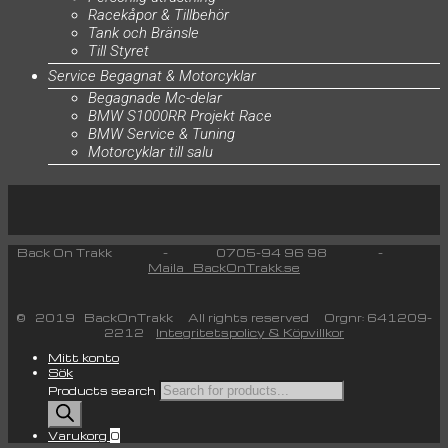
Racekåpor & Tillbehör
Tank och Bränsle
Till Styret
Service Begagnat & Motorcyklar
Begagnade Mc-delar
BMW S1000RR Projekt Race
BMW Service & Tuning
Motorcyklar till salu
Back On Trakk - 0705-94 96 98 -
Maila BackOnTrakk.se
© 2019 BackOnTrakk All rights reserved Orgnr: 641209-
2212
Integritetspolicy & Köpvillkor
Mitt konto
Sök
Products search
Varukorg
0