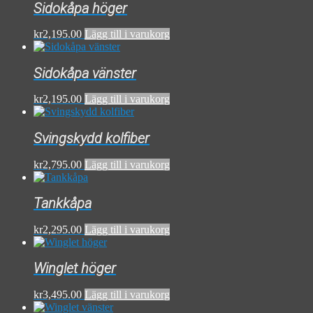
Sidokåpa höger
kr
2,195.00
Lägg till i varukorg
Sidokåpa vänster
kr
2,195.00
Lägg till i varukorg
Svingskydd kolfiber
kr
2,795.00
Lägg till i varukorg
Tankkåpa
kr
2,295.00
Lägg till i varukorg
Winglet höger
kr
3,495.00
Lägg till i varukorg