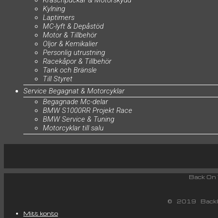
Kraschpuckar & Motorskydd
Kylning
Laptimers
MC-lyft & Depåstöd
Motor & Tillbehör
Oljor & Kemikalier
Personlig utrustning
Racekåpor & Tillbehör
Tank och Bränsle
Till Styret
Service Begagnat & Motorcyklar
Begagnade Mc-delar
BMW S1000RR Projekt Race
BMW Service & Tuning
Motorcyklar till salu
Back
© 2019 BackO
Mitt konto