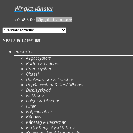
Winglet vänster
kr
3,495.00
Lägg till i varukorg
Visar alla 12 resultat
Produkter
Avgassystem
Batteri & Laddare
Bromssystem
Chassi
Däckvärmare & Tillbehör
Depåassistent & Depåtillbehör
Displayskydd
Elektronik
Fälgar & Tillbehör
Filter
Fotpinnsatser
Kåpglas
Kåpstag & Bakramar
Kedjor,Kedjeskydd & Drev