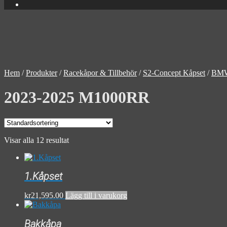
Hem
/
Produkter
/
Racekåpor & Tillbehör
/
S2-Concept Kåpset
/
BM
2023-2025 M1000RR
Visar alla 12 resultat
1.Kåpset
kr
21,595.00
Lägg till i varukorg
Bakkåpa