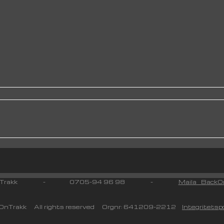
 On Trakk - 0705-94 96 98 -
Maila BackOn
nTrakk All rights reserved Orgnr: 641209-2212
Integritetspo