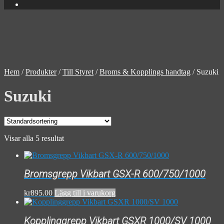
Hem
/
Produkter
/
Till Styret
/
Broms & Kopplings handtag
/
Suzuki
Suzuki
Visar alla 5 resultat
Bromsgrepp Vikbart GSX-R 600/750/1000
kr
895.00
Lägg till i varukorg
Kopplinggrepp Vikbart GSXR 1000/SV 1000