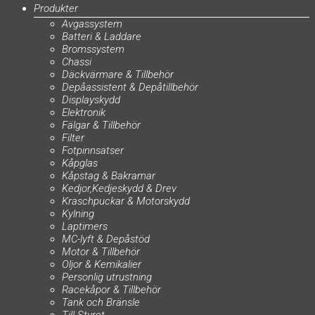
Produkter
Avgassystem
Batteri & Laddare
Bromssystem
Chassi
Däckvärmare & Tillbehör
Depåassistent & Depåtillbehör
Displayskydd
Elektronik
Fälgar & Tillbehör
Filter
Fotpinnsatser
Kåpglas
Kåpstag & Bakramar
Kedjor,Kedjeskydd & Drev
Kraschpuckar & Motorskydd
Kylning
Laptimers
MC-lyft & Depåstöd
Motor & Tillbehör
Oljor & Kemikalier
Personlig utrustning
Racekåpor & Tillbehör
Tank och Bränsle
Till Styret