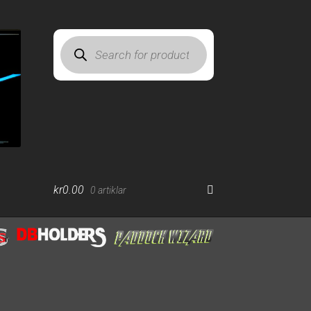
Products
search
kr
0.00
0 artiklar