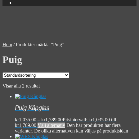
Hem
/
Produkter märkta ”Puig”
Puig
Visar alla 2 resultat
Puig Kåpglas
kr
1,035.00
–
kr
1,789.00
Prisintervall: kr1,035.00 till
kr1,789.00
Välj alternativ
Den här produkten har flera
varianter. De olika alternativen kan väljas på produktsidan