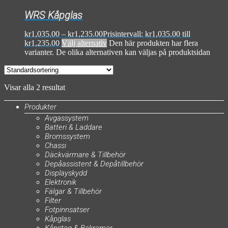
WRS Kåpglas
kr
1,035.00
–
kr
1,235.00
Prisintervall: kr1,035.00 till
kr1,235.00
Välj alternativ
Den här produkten har flera
varianter. De olika alternativen kan väljas på produktsidan
Visar alla 2 resultat
Produkter
Avgassystem
Batteri & Laddare
Bromssystem
Chassi
Däckvärmare & Tillbehör
Depåassistent & Depåtillbehör
Displayskydd
Elektronik
Fälgar & Tillbehör
Filter
Fotpinnsatser
Kåpglas