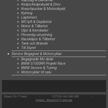
Kåpstag & Bakramar
Kedjor,Kedjeskydd & Drev
Kraschpuckar & Motorskydd
Kylning
Laptimers
MC-lyft & Depåstöd
Motor & Tillbehör
Oljor & Kemikalier
Personlig utrustning
Racekåpor & Tillbehör
Tank och Bränsle
Till Styret
Service Begagnat & Motorcyklar
Begagnade Mc-delar
BMW S1000RR Projekt Race
BMW Service & Tuning
Motorcyklar till salu
Back On Trakk - 0705-94 96 98 -
Maila BackOnTrakk.se