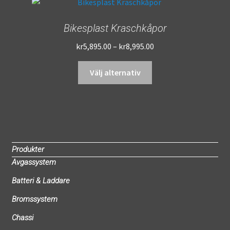
Bikesplast Kraschkåpor
Prisintervall:
kr
5,895.00
–
kr
8,995.00
kr5,895.00
Den
till
Välj alternativ
här
kr8,995.00
produkten
har
flera
varianter.
De
Produkter
olika
Avgassystem
alternativen
Batteri & Laddare
kan
väljas
Bromssystem
på
Chassi
produktsidan