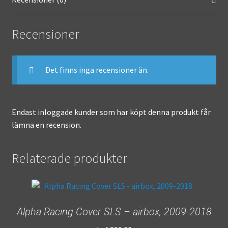
o
ge
k
r
Recensioner
Det finns inga recensioner än.
Endast inloggade kunder som har köpt denna produkt får
lämna en recension.
Relaterade produkter
Alpha Racing Cover SLS – airbox, 2009-2018