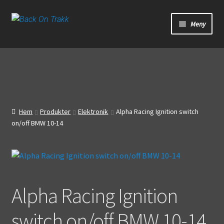
Hoppa
Hoppa
Meny
till
till
navigering
innehåll
Start
Webbutik
Bandagar
Hem
Produkter
Elektronik
Alpha Racing Ignition switch
on/off BMW 10-14
Bilder
Video
Om oss
Alpha Racing Ignition
Mitt konto
switch on/off BMW 10-14