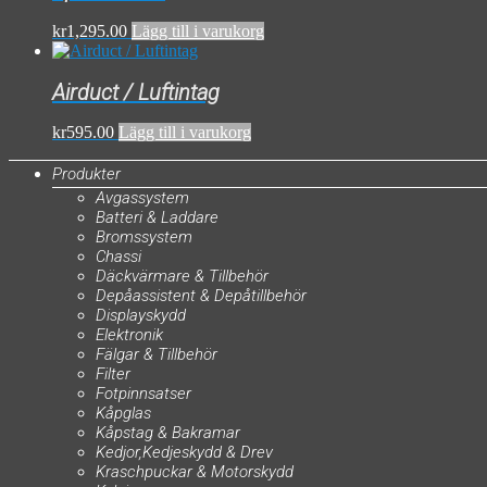
kr
1,295.00
Lägg till i varukorg
Airduct / Luftintag
kr
595.00
Lägg till i varukorg
Produkter
Avgassystem
Batteri & Laddare
Bromssystem
Chassi
Däckvärmare & Tillbehör
Depåassistent & Depåtillbehör
Displayskydd
Elektronik
Fälgar & Tillbehör
Filter
Fotpinnsatser
Kåpglas
Kåpstag & Bakramar
Kedjor,Kedjeskydd & Drev
Kraschpuckar & Motorskydd