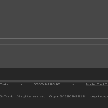
 On Trakk - 0705-94 96 98 -
Maila BackOn
nTrakk All rights reserved Orgnr: 641209-2212
Integritetspo