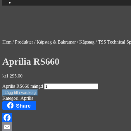
Hem
/
Produkter
/
Kåpstag & Bakramar
/
Kåpstag
/
TSS Technical Sp
Aprilia RS660
kr
1,295.00
Aprilia RS660 mängd
Lägg till i varukorg
Kategori:
Aprilia
Share
Facebook