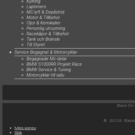
Kylning
Laptimers
MC-lyft & Depåstöd
Motor & Tillbehör
Oljor & Kemikalier
Personlig utrustning
Racekåpor & Tillbehör
Tank och Bränsle
Till Styret
Service Begagnat & Motorcyklar
Begagnade Mc-delar
BMW S1000RR Projekt Race
BMW Service & Tuning
Motorcyklar till salu
Back
© 2019 BackO
Mitt konto
Sök