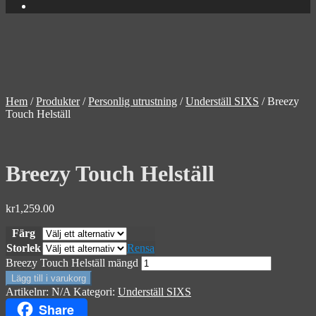
Hem
/
Produkter
/
Personlig utrustning
/
Underställ SIXS
/
Breezy
Touch Helställ
Breezy Touch Helställ
kr
1,259.00
Färg
Storlek
Rensa
Breezy Touch Helställ mängd
Lägg till i varukorg
Artikelnr:
N/A
Kategori:
Underställ SIXS
Share