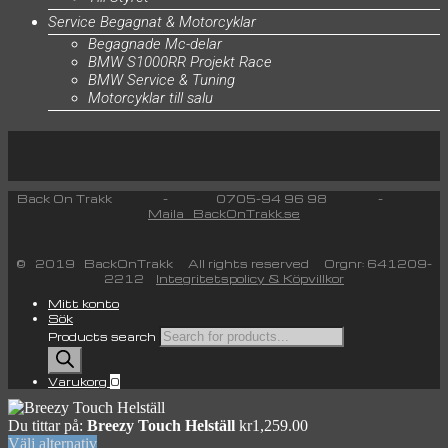
Service Begagnat & Motorcyklar
Begagnade Mc-delar
BMW S1000RR Projekt Race
BMW Service & Tuning
Motorcyklar till salu
Back On Trakk - 0705-94 96 98 -
Maila BackOnTrakk.se
© 2019 BackOnTrakk All rights reserved Orgnr: 641209-
2212
Integritetspolicy & Köpvillkor
Mitt konto
Sök
Products search
Varukorg
0
Du tittar på:
Breezy Touch Helställ
kr
1,259.00
Välj alternativ