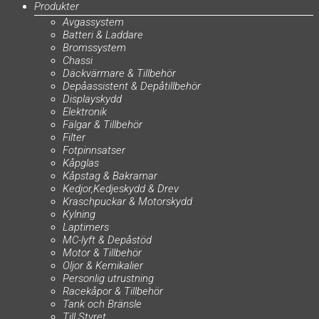
Produkter
Avgassystem
Batteri & Laddare
Bromssystem
Chassi
Däckvärmare & Tillbehör
Depåassistent & Depåtillbehör
Displayskydd
Elektronik
Fälgar & Tillbehör
Filter
Fotpinnsatser
Kåpglas
Kåpstag & Bakramar
Kedjor,Kedjeskydd & Drev
Kraschpuckar & Motorskydd
Kylning
Laptimers
MC-lyft & Depåstöd
Motor & Tillbehör
Oljor & Kemikalier
Personlig utrustning
Racekåpor & Tillbehör
Tank och Bränsle
Till Styret