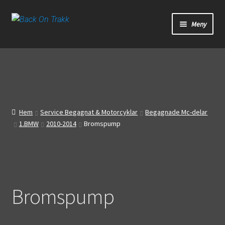
Hoppa
Hoppa
Meny
till
till
navigering
innehåll
Start
Webbutik
Bandagar
Hem
Service Begagnat & Motorcyklar
Begagnade Mc-delar
1.BMW
2010-2014
Bromspump
Bilder
Video
Om oss
Bromspump
Mitt konto