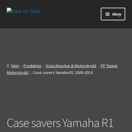
Hoppa
Hoppa
Meny
till
till
navigering
innehåll
Start
Webbutik
Bandagar
Hem
Produkter
Kraschpuckar & Motorskydd
PP Tuning
Motorskydd
Case savers Yamaha R1 2009-2014
Bilder
Video
Om oss
Case savers Yamaha R1
Mitt konto