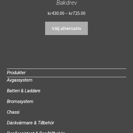
Bakdrev
Prisintervall:
kr
430.00
–
kr
725.00
kr430.00
Den
till
Välj alternativ
här
kr725.00
produkten
har
flera
varianter.
De
Produkter
olika
Avgassystem
alternativen
Batteri & Laddare
kan
väljas
Bromssystem
på
Chassi
produktsidan
Däckvärmare & Tillbehör