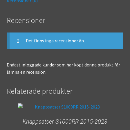
Recensioner (0)
o
ge
k
r
Recensioner
Det finns inga recensioner än.
Endast inloggade kunder som har köpt denna produkt får
lämna en recension.
Relaterade produkter
Knappsatser S1000RR 2015-2023