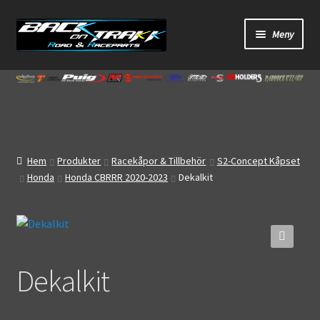
Hoppa
Hoppa
Meny
till
till
navigering
innehåll
Start
Webbutik
Bandagar
Hem
Produkter
Racekåpor & Tillbehör
S2-Concept Kåpset
Honda
Honda CBRRR 2020-2023
Dekalkit
Bilder
Video
🔍
Om oss
Dekalkit
Mitt konto