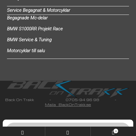
Service Begagnat & Motorcyklar
Begagnade Mc-delar
BMW S1000RR Projekt Race
BMW Service & Tuning
Motorcyklar till salu
Back On Trakk - 0705-94 96 98 -
Maila BackOnTrakk.se
© 2019 BackOnTrakk All rights reserved Orgnr: 641209-
2212
Integritetspolicy & Köpvillkor
Products
search
0