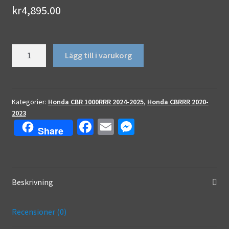
kr
4,895.00
Dekalkit
Lägg till i varukorg
mängd
Kategorier:
Honda CBR 1000RRR 2024-2025
,
Honda CBRRR 2020-
2023
Fa
E
M
Share
ce
m
es
b
ai
se
o
l
n
Beskrivning
o
ge
k
r
Recensioner (0)