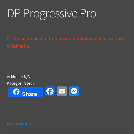
DP Progressive Pro
Denna produkt är för närvarande slut i lager och är inte
tillgänglig.
Artikelnr:
N/A
Kategori:
Spidi
Fa
E
M
Share
ce
m
es
b
ai
se
o
l
n
Beskrivning
o
ge