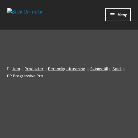
Hoppa
Hoppa
Meny
till
till
navigering
innehåll
Start
Webbutik
Bandagar
Hem
Produkter
Personlig utrustning
Skinnställ
Spidi
DP Progressive Pro
Bilder
Video
Om oss
Mitt konto