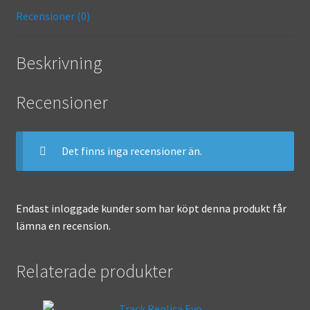
k
r
Recensioner (0)
Beskrivning
Recensioner
Det finns inga recensioner än.
Endast inloggade kunder som har köpt denna produkt får
lämna en recension.
Relaterade produkter