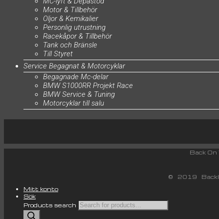
MC-lyft & Depåstöd
Motor & Tillbehör
Oljor & Kemikalier
Personlig utrustning
Racekåpor & Tillbehör
Tank och Bränsle
Till Styret
Service Begagnat & Motorcyklar
Begagnade Mc-delar
BMW S1000RR Projekt Race
BMW Service & Tuning
Motorcyklar till salu
Back
© 2019 BackO
Mitt konto
Sök
Products search