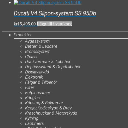
Ducati V4 Slipon-system SS 95Db
kr
15,495.00
Lägg till i varukorg
Produkter
Avgassystem
Batteri & Laddare
Bromssystem
Chassi
Däckvärmare & Tillbehör
Depåassistent & Depåtillbehör
Displayskydd
Elektronik
Fälgar & Tillbehör
Filter
Fotpinnsatser
Kåpglas
Kåpstag & Bakramar
Kedjor,Kedjeskydd & Drev
Kraschpuckar & Motorskydd
Kylning
Laptimers