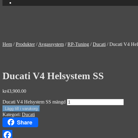
Hem
/
Produkter
/
Avgassystem
/
RP-Tuning
/
Ducati
/
Ducati V4 He
Ducati V4 Helsystem SS
kr
43,900.00
Ducati V4 Helsystem SS mängd
Lägg till i varukorg
Kategori:
Ducati
Share