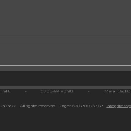
 On Trakk - 0705-94 96 98 -
Maila BackOn
nTrakk All rights reserved Orgnr: 641209-2212
Integritetspo