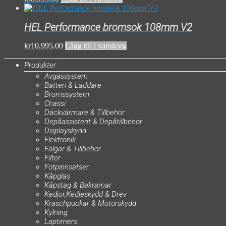
HEL Performance bromsok 108mm V2
kr
10,995.00
Lägg till i varukorg
Produkter
Avgassystem
Batteri & Laddare
Bromssystem
Chassi
Däckvärmare & Tillbehör
Depåassistent & Depåtillbehör
Displayskydd
Elektronik
Fälgar & Tillbehör
Filter
Fotpinnsatser
Kåpglas
Kåpstag & Bakramar
Kedjor,Kedjeskydd & Drev
Kraschpuckar & Motorskydd
Kylning
Laptimers