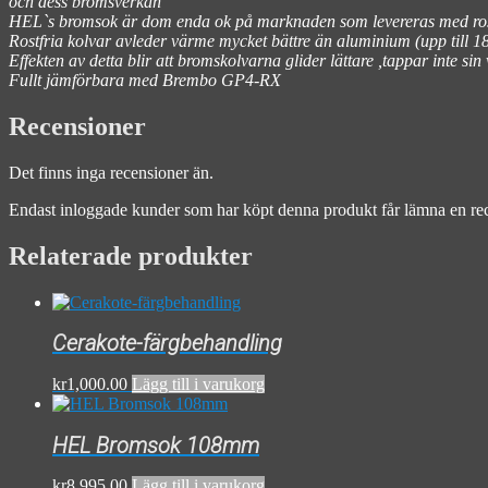
och dess bromsverkan
HEL`s bromsok är dom enda ok på marknaden som levereras med rost
Rostfria kolvar avleder värme mycket bättre än aluminium (upp till 18
Effekten av detta blir att bromskolvarna glider lättare ,tappar inte sin
Fullt jämförbara med Brembo GP4-RX
Recensioner
Det finns inga recensioner än.
Endast inloggade kunder som har köpt denna produkt får lämna en re
Relaterade produkter
Cerakote-färgbehandling
kr
1,000.00
Lägg till i varukorg
HEL Bromsok 108mm
kr
8,995.00
Lägg till i varukorg