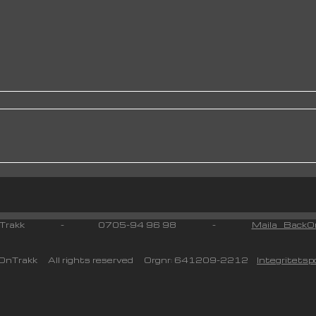
 On Trakk - 0705-94 96 98 -
Maila BackOn
nTrakk All rights reserved Orgnr: 641209-2212
Integritetspo