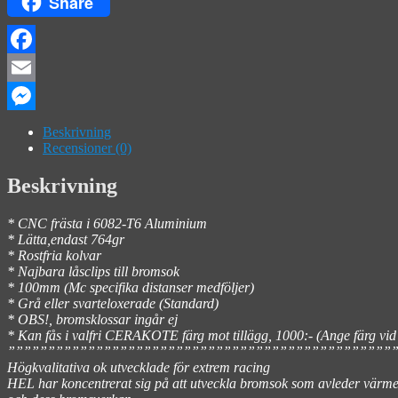
Share
Facebook
Email
Messenger
Beskrivning
Recensioner (0)
Beskrivning
* CNC frästa i 6082-T6 Aluminium
* Lätta,endast 764gr
* Rostfria kolvar
* Najbara låsclips till bromsok
* 100mm (Mc specifika distanser medföljer)
* Grå eller svarteloxerade (Standard)
* OBS!, bromsklossar ingår ej
* Kan fås i valfri CERAKOTE färg mot tillägg, 1000:- (Ange färg vid b
””””””””””””””””””””””””””””””””””””””””””””””””
Högkvalitativa ok utvecklade för extrem racing
HEL har koncentrerat sig på att utveckla bromsok som avleder värme på