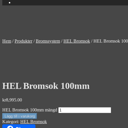
Hem
/
Produkter
/
Bromssystem
/
HEL Bromsok
/
HEL Bromsok 10
HEL Bromsok 100mm
kr
8,995.00
HEL Bromsok 100mm mängd
Lägg till i varukorg
Kategori:
HEL Bromsok