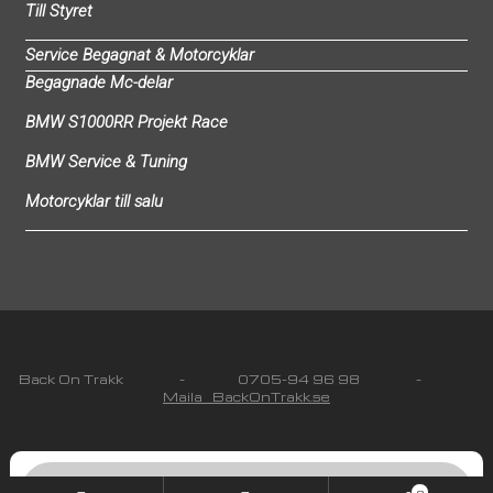
Till Styret
Service Begagnat & Motorcyklar
Begagnade Mc-delar
BMW S1000RR Projekt Race
BMW Service & Tuning
Motorcyklar till salu
Back On Trakk - 0705-94 96 98 -
Maila BackOnTrakk.se
© 2019 BackOnTrakk All rights reserved Orgnr: 641209-
2212
Integritetspolicy & Köpvillkor
Products
search
0