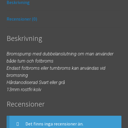
Beskrivning
o
ge
k
r
Recensioner (0)
Beskrivning
Bromspump med dubbelanslutning om man använder
både tum och fotbroms
Endast fotbroms eller tumbroms kan användas vid
bromsning
Hårdanodiserad Svart eller grå
13mm rostfri kolv
Recensioner
Det finns inga recensioner än.