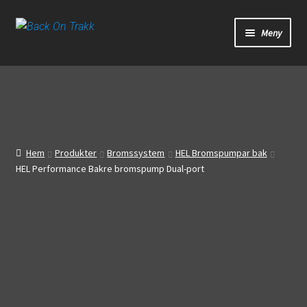
Hoppa
Hoppa
Meny
till
till
navigering
innehåll
Start
Webbutik
Bandagar
Hem
Produkter
Bromssystem
HEL Bromspumpar bak
HEL Performance Bakre bromspump Dual-port
Bilder
Video
Om oss
Mitt konto