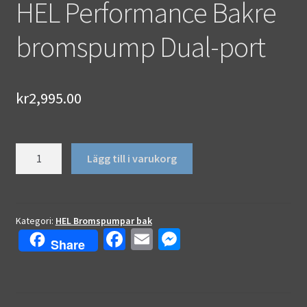
HEL Performance Bakre
bromspump Dual-port
kr
2,995.00
HEL
Lägg till i varukorg
Performance
Bakre
bromspump
Dual-
Kategori:
HEL Bromspumpar bak
Fa
E
M
port
Share
mängd
ce
m
es
b
ai
se
o
l
n