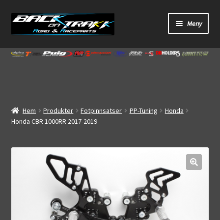
Hoppa
Hoppa
Meny
till
till
navigering
innehåll
Start
Webbutik
Bandagar
Hem
Produkter
Fotpinnsatser
PP-Tuning
Honda
Honda CBR 1000RR 2017-2019
Bilder
Video
🔍
Om oss
Mitt konto