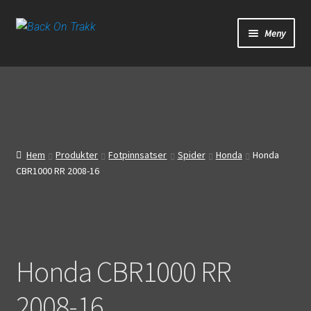
Hoppa
Hoppa
Meny
till
till
navigering
innehåll
Start
Webbutik
Bandagar
Hem
Produkter
Fotpinnsatser
Spider
Honda
Honda
CBR1000 RR 2008-16
Bilder
Video
Om oss
Honda CBR1000 RR
Mitt konto
2008-16