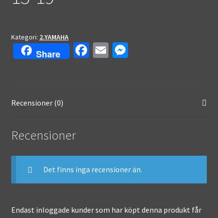
Kategori:
2.YAMAHA
Fa
E
M
Share
ce
m
es
b
ai
se
o
l
n
Recensioner (0)
o
ge
k
r
Recensioner
Det finns inga recensioner än.
Endast inloggade kunder som har köpt denna produkt får