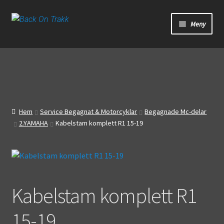
Hoppa
Hoppa
Meny
till
till
navigering
innehåll
Start
Webbutik
Bandagar
Hem
Service Begagnat & Motorcyklar
Begagnade Mc-delar
2.YAMAHA
Kabelstam komplett R1 15-19
Bilder
Video
Om oss
Kabelstam komplett R1
Mitt konto
15-19