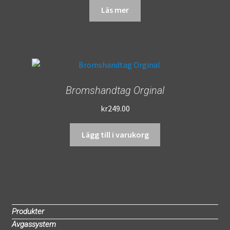
Läs mer
Bromshandtag Orginal
kr
249.00
Lägg till i varukorg
Produkter
Avgassystem