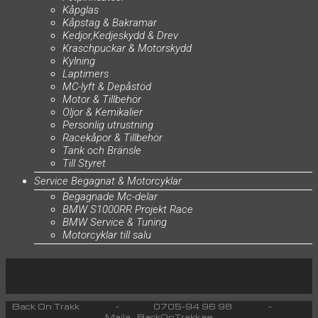
Kåpglas
Kåpstag & Bakramar
Kedjor,Kedjeskydd & Drev
Kraschpuckar & Motorskydd
Kylning
Laptimers
MC-lyft & Depåstöd
Motor & Tillbehör
Oljor & Kemikalier
Personlig utrustning
Racekåpor & Tillbehör
Tank och Bränsle
Till Styret
Service Begagnat & Motorcyklar
Begagnade Mc-delar
BMW S1000RR Projekt Race
BMW Service & Tuning
Motorcyklar till salu
Back On Trakk - 0705-94 96 98 -
Maila BackOnTrakk.se