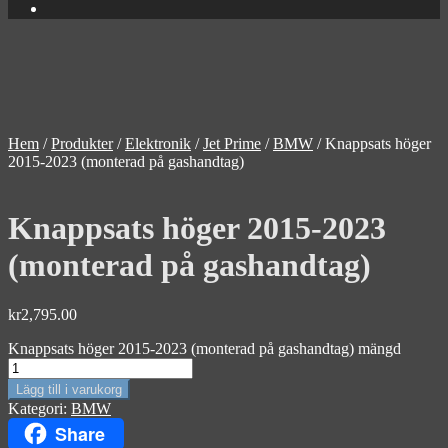
Hem
/
Produkter
/
Elektronik
/
Jet Prime
/
BMW
/
Knappsats höger
2015-2023 (monterad på gashandtag)
Knappsats höger 2015-2023
(monterad på gashandtag)
kr
2,795.00
Knappsats höger 2015-2023 (monterad på gashandtag) mängd
Lägg till i varukorg
Kategori:
BMW
Share