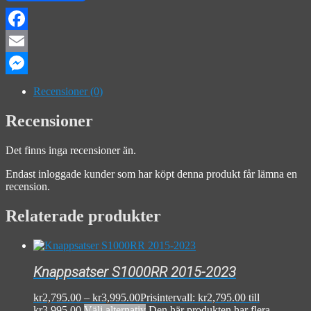
Facebook
Email
Messenger
Recensioner (0)
Recensioner
Det finns inga recensioner än.
Endast inloggade kunder som har köpt denna produkt får lämna en
recension.
Relaterade produkter
Knappsatser S1000RR 2015-2023
kr
2,795.00
–
kr
3,995.00
Prisintervall: kr2,795.00 till
kr3,995.00
Välj alternativ
Den här produkten har flera