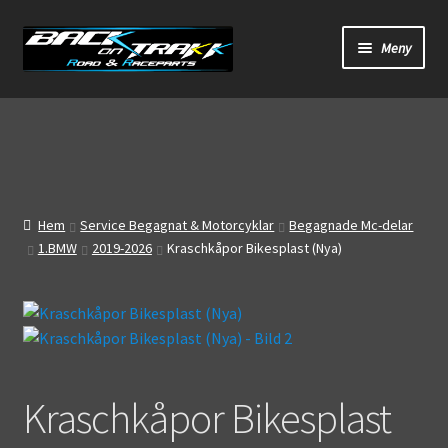
Hoppa
Hoppa
Meny
till
till
navigering
innehåll
Start
Webbutik
Bandagar
Hem
Service Begagnat & Motorcyklar
Begagnade Mc-delar
1.BMW
2019-2026
Kraschkåpor Bikesplast (Nya)
Bilder
Video
Om oss
Kraschkåpor Bikesplast
Mitt konto