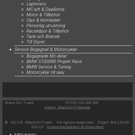
Laptimers
MC-lyft & Depåstöd
Motor & Tillbehör
Oljor & Kemikalier
Personlig utrustning
Racekåpor & Tillbehör
Tank och Bränsle
Till Styret
Service Begagnat & Motorcyklar
Begagnade Mc-delar
BMW S1000RR Projekt Race
BMW Service & Tuning
Motorcyklar till salu
Back On Trakk - 0705-94 96 98 -
Maila BackOnTrakk.se
© 2019 BackOnTrakk All rights reserved Orgnr: 641209-
2212
Integritetspolicy & Köpvillkor
Mitt konto