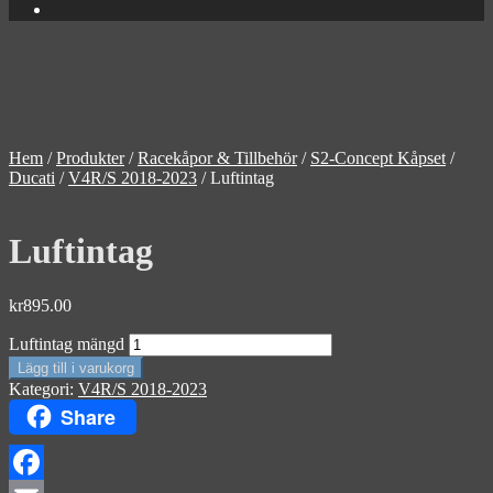
Hem
/
Produkter
/
Racekåpor & Tillbehör
/
S2-Concept Kåpset
/
Ducati
/
V4R/S 2018-2023
/
Luftintag
Luftintag
kr
895.00
Luftintag mängd
Lägg till i varukorg
Kategori:
V4R/S 2018-2023
Share