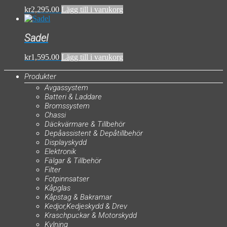
kr
2,295.00
Lägg till i varukorg
Sadel
kr
1,595.00
Lägg till i varukorg
Produkter
Avgassystem
Batteri & Laddare
Bromssystem
Chassi
Däckvärmare & Tillbehör
Depåassistent & Depåtillbehör
Displayskydd
Elektronik
Fälgar & Tillbehör
Filter
Fotpinnsatser
Kåpglas
Kåpstag & Bakramar
Kedjor,Kedjeskydd & Drev
Kraschpuckar & Motorskydd
Kylning