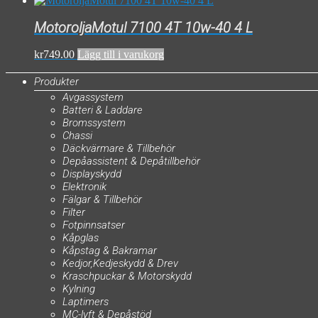
MotoroljaMotul 7100 4T 10w-40 4 L
kr
749.00
Lägg till i varukorg
Produkter
Avgassystem
Batteri & Laddare
Bromssystem
Chassi
Däckvärmare & Tillbehör
Depåassistent & Depåtillbehör
Displayskydd
Elektronik
Fälgar & Tillbehör
Filter
Fotpinnsatser
Kåpglas
Kåpstag & Bakramar
Kedjor,Kedjeskydd & Drev
Kraschpuckar & Motorskydd
Kylning
Laptimers
MC-lyft & Depåstöd