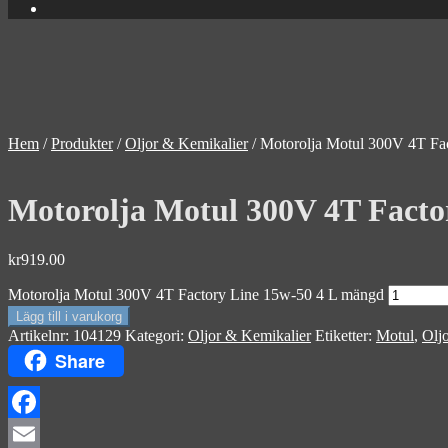
Hem
/
Produkter
/
Oljor & Kemikalier
/
Motorolja Motul 300V 4T Fa
Motorolja Motul 300V 4T Facto
kr
919.00
Motorolja Motul 300V 4T Factory Line 15w-50 4 L mängd
Lägg till i varukorg
Artikelnr:
104129
Kategori:
Oljor & Kemikalier
Etiketter:
Motul
,
Oljo
Share
Facebook