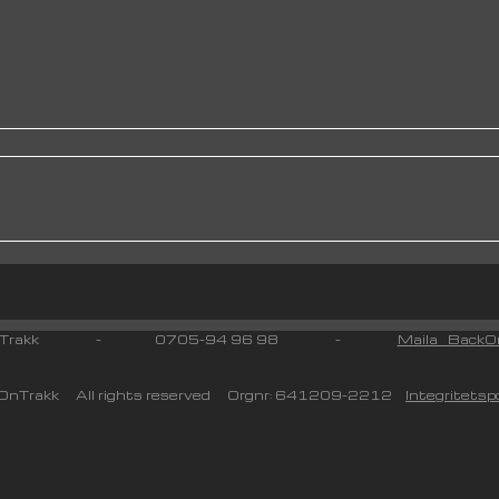
 On Trakk - 0705-94 96 98 -
Maila BackOn
nTrakk All rights reserved Orgnr: 641209-2212
Integritetspo