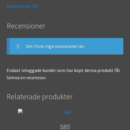
o
l
n
Recensioner (0)
o
ge
k
r
Recensioner
Det finns inga recensioner än.
Endast inloggade kunder som har köpt denna produkt får
lämna en recension.
Relaterade produkter
SBS