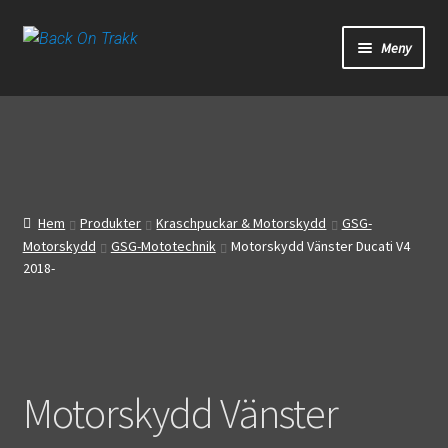
Hoppa
Hoppa
Meny
till
till
navigering
innehåll
Start
Webbutik
Bandagar
Hem
Produkter
Kraschpuckar & Motorskydd
GSG-
Motorskydd
GSG-Mototechnik
Motorskydd Vänster Ducati V4
Bilder
2018-
Video
Om oss
Motorskydd Vänster
Mitt konto