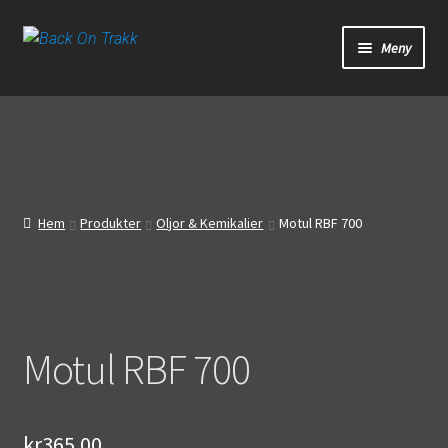
Hoppa
Hoppa
Meny
till
till
navigering
innehåll
Start
Webbutik
Bandagar
Hem
Produkter
Oljor & Kemikalier
Motul RBF 700
Bilder
Video
Motul RBF 700
Om oss
Mitt konto
kr
365.00