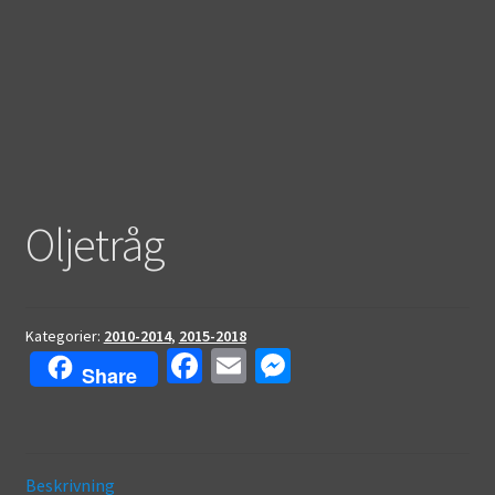
Oljetråg
Kategorier:
2010-2014
,
2015-2018
Fa
E
M
Share
ce
m
es
b
ai
se
o
l
n
Beskrivning