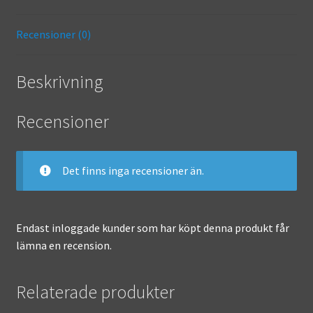
o
ge
k
r
Recensioner (0)
Beskrivning
Recensioner
Det finns inga recensioner än.
Endast inloggade kunder som har köpt denna produkt får
lämna en recension.
Relaterade produkter