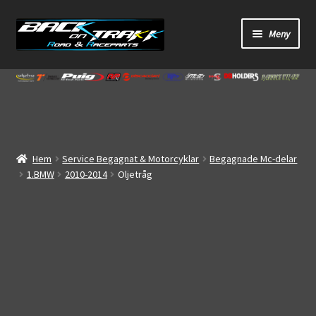
Hoppa
Hoppa
Meny
till
till
navigering
innehåll
Start
Webbutik
Bandagar
Hem
Service Begagnat & Motorcyklar
Begagnade Mc-delar
1.BMW
2010-2014
Oljetråg
Bilder
Video
Om oss
Mitt konto