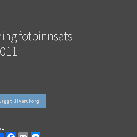
ing fotpinnsats
2011
Lägg till i varukorg
14