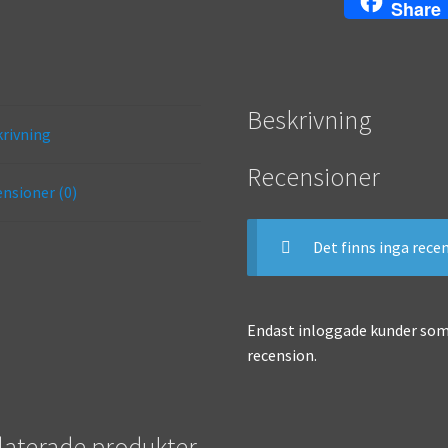
Share
Beskrivning
rivning
Recensioner
nsioner (0)
Det finns inga rece
Endast inloggade kunder som
recension.
laterade produkter