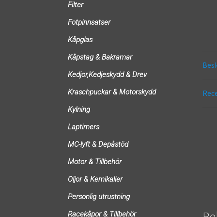
Filter
Fotpinnsatser
Kåpglas
Kåpstag & Bakramar
Besk
Kedjor,Kedjeskydd & Drev
Kraschpuckar & Motorskydd
Rece
Kylning
Laptimers
MC-lyft & Depåstöd
Motor & Tillbehör
Oljor & Kemikalier
Personlig utrustning
Re
Racekåpor & Tillbehör