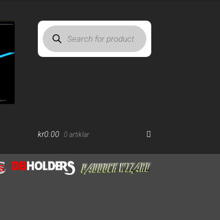
Products
search
kr
0.00
0 artiklar