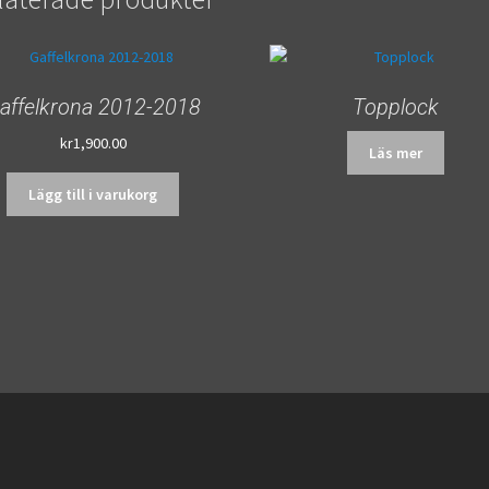
affelkrona 2012-2018
Topplock
kr
1,900.00
Läs mer
Lägg till i varukorg