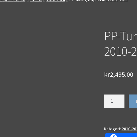
PP-Tun
2010-
kr
2,495.00
PP-
Tuning
fotpinnsats
2010-
2011
Kategori:
2010-20
mängd