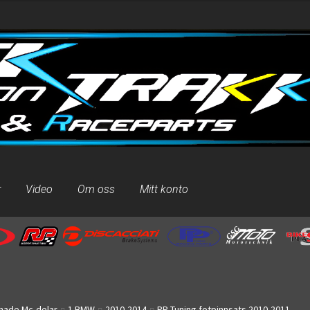
r
Video
Om oss
Mitt konto
nade Mc-delar
1.BMW
2010-2014
PP-Tuning fotpinnsats 2010-2011