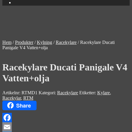
Hem
/
Produkter
/
Kylning
/
Racekylare
/
Racekylare Ducati
Panigale V4 Vatten+olja
Racekylare Ducati Panigale V4
Vatten+olja
Artikelnr:
RTMD1
Kategori:
Racekylare
Etiketter:
Kylare
,
Racekylar
,
RTM
Share
Facebook