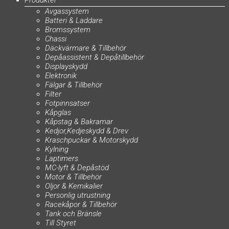
Produkter
Avgassystem
Batteri & Laddare
Bromssystem
Chassi
Däckvärmare & Tillbehör
Depåassistent & Depåtillbehör
Displayskydd
Elektronik
Fälgar & Tillbehör
Filter
Fotpinnsatser
Kåpglas
Kåpstag & Bakramar
Kedjor,Kedjeskydd & Drev
Kraschpuckar & Motorskydd
Kylning
Laptimers
MC-lyft & Depåstöd
Motor & Tillbehör
Oljor & Kemikalier
Personlig utrustning
Racekåpor & Tillbehör
Tank och Bränsle
Till Styret