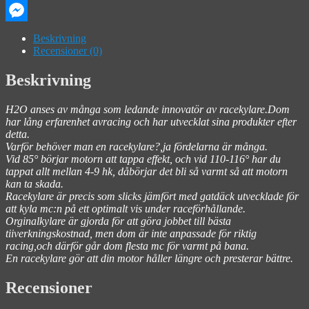
Email
Messenger
Beskrivning
Recensioner (0)
Beskrivning
H2O anses av många som ledande innovatör av racekylare.Dom
har lång erfarenhet avracing och har utvecklat sina produkter efter
detta.
Varför behöver man en racekylare?,ja fördelarna är många.
Vid 85° börjar motorn att tappa effekt, och vid 110-116° har du
tappat allt mellan 4-9 hk, dåbörjar det bli så varmt så att motorn
kan ta skada.
Racekylare är precis som slicks jämfört med gatdäck utvecklade för
att kyla mc:n på ett optimalt vis under raceförhållande.
Orginalkylare är gjorda för att göra jobbet till bästa
tiiverkningskostnad, men dom är inte anpassade för riktig
racing,och därför går dom flesta mc för varmt på bana.
En racekylare gör att din motor håller längre och presterar bättre.
Recensioner