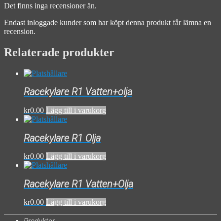
Det finns inga recensioner än.
Endast inloggade kunder som har köpt denna produkt får lämna en
recension.
Relaterade produkter
Racekylare R1 Vatten+olja
kr
0.00
Lägg till i varukorg
Racekylare R1 Olja
kr
0.00
Lägg till i varukorg
Racekylare R1 Vatten+Olja
kr
0.00
Lägg till i varukorg