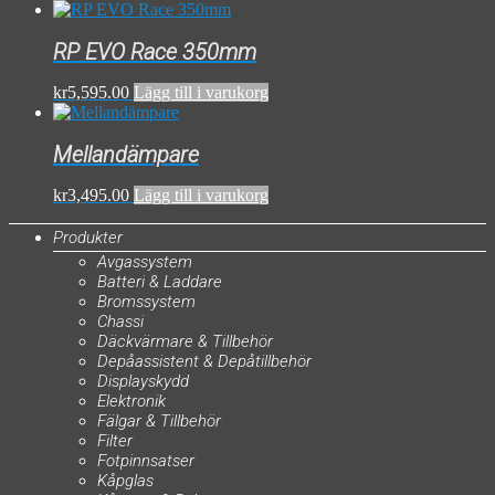
RP EVO Race 350mm
kr
5,595.00
Lägg till i varukorg
Mellandämpare
kr
3,495.00
Lägg till i varukorg
Produkter
Avgassystem
Batteri & Laddare
Bromssystem
Chassi
Däckvärmare & Tillbehör
Depåassistent & Depåtillbehör
Displayskydd
Elektronik
Fälgar & Tillbehör
Filter
Fotpinnsatser
Kåpglas