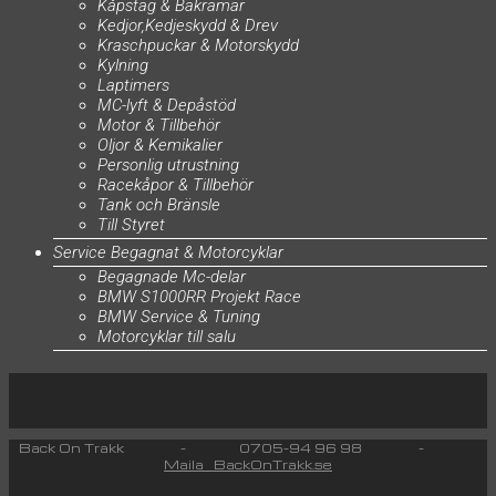
Kåpstag & Bakramar
Kedjor,Kedjeskydd & Drev
Kraschpuckar & Motorskydd
Kylning
Laptimers
MC-lyft & Depåstöd
Motor & Tillbehör
Oljor & Kemikalier
Personlig utrustning
Racekåpor & Tillbehör
Tank och Bränsle
Till Styret
Service Begagnat & Motorcyklar
Begagnade Mc-delar
BMW S1000RR Projekt Race
BMW Service & Tuning
Motorcyklar till salu
Back On Trakk - 0705-94 96 98 -
Maila BackOnTrakk.se