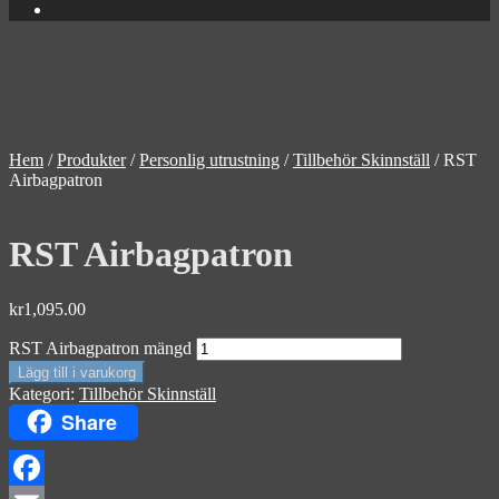
Hem
/
Produkter
/
Personlig utrustning
/
Tillbehör Skinnställ
/
RST
Airbagpatron
RST Airbagpatron
kr
1,095.00
RST Airbagpatron mängd
Lägg till i varukorg
Kategori:
Tillbehör Skinnställ
Share