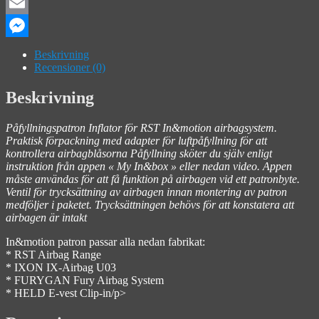
Facebook
Email
Messenger
Beskrivning
Recensioner (0)
Beskrivning
Påfyllningspatron Inflator för RST In&motion airbagsystem.
Praktisk förpackning med adapter för luftpåfyllning för att
kontrollera airbagblåsorna Påfyllning sköter du själv enligt
instruktion från appen « My In&box » eller nedan video. Appen
måste användas för att få funktion på airbagen vid ett patronbyte.
Ventil för trycksättning av airbagen innan montering av patron
medföljer i paketet. Trycksättningen behövs för att konstatera att
airbagen är intakt
In&motion patron passar alla nedan fabrikat:
* RST Airbag Range
* IXON IX-Airbag U03
* FURYGAN Fury Airbag System
* HELD E-vest Clip-in/p>