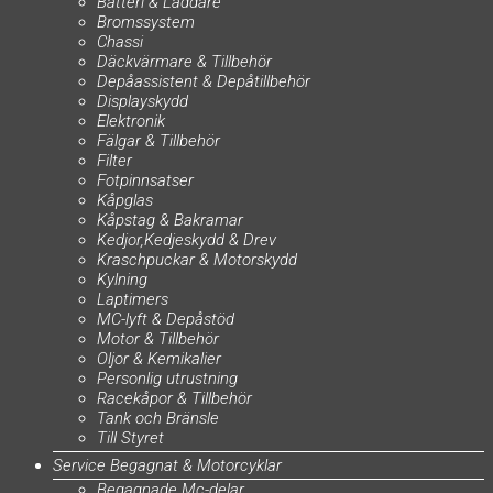
Batteri & Laddare
Bromssystem
Chassi
Däckvärmare & Tillbehör
Depåassistent & Depåtillbehör
Displayskydd
Elektronik
Fälgar & Tillbehör
Filter
Fotpinnsatser
Kåpglas
Kåpstag & Bakramar
Kedjor,Kedjeskydd & Drev
Kraschpuckar & Motorskydd
Kylning
Laptimers
MC-lyft & Depåstöd
Motor & Tillbehör
Oljor & Kemikalier
Personlig utrustning
Racekåpor & Tillbehör
Tank och Bränsle
Till Styret
Service Begagnat & Motorcyklar
Begagnade Mc-delar