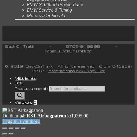
BMW S1000RR Projekt Race
BMW Service & Tuning
Motorcyklar till salu
Back On Trakk - 0705-94 96 98 -
Maila BackOnTrakk.se
© 2019 BackOnTrakk All rights reserved Orgnr: 641209-
2212
Integritetspolicy & Köpvillkor
Mitt konto
Sök
Products search
Varukorg
0
Du tittar på:
RST Airbagpatron
kr
1,095.00
Lägg till i varukorg