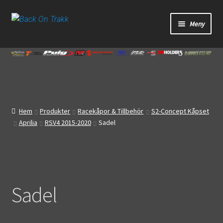
Hoppa
Hoppa
Meny
till
till
navigering
innehåll
Start
Webbutik
Bandagar
Hem
Produkter
Racekåpor & Tillbehör
S2-Concept Kåpset
Aprilia
RSV4 2015-2020
Sadel
Bilder
Video
Om oss
Sadel
Mitt konto