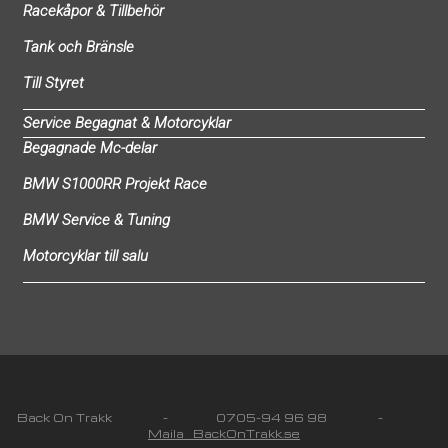
Racekåpor & Tillbehör
Tank och Bränsle
Till Styret
Service Begagnat & Motorcyklar
Begagnade Mc-delar
BMW S1000RR Projekt Race
BMW Service & Tuning
Motorcyklar till salu
Back On Trakk - 0705-94 96 98 -
Maila BackOnTrakk.se