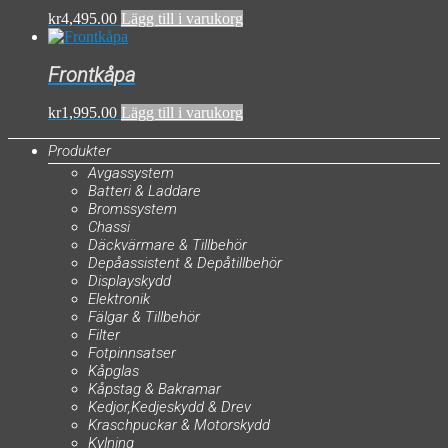
kr
4,495.00
Lägg till i varukorg
Frontkåpa
kr
1,995.00
Lägg till i varukorg
Produkter
Avgassystem
Batteri & Laddare
Bromssystem
Chassi
Däckvärmare & Tillbehör
Depåassistent & Depåtillbehör
Displayskydd
Elektronik
Fälgar & Tillbehör
Filter
Fotpinnsatser
Kåpglas
Kåpstag & Bakramar
Kedjor,Kedjeskydd & Drev
Kraschpuckar & Motorskydd
Kylning