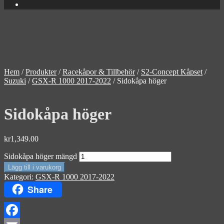
Hem
/
Produkter
/
Racekåpor & Tillbehör
/
S2-Concept Kåpset
/
Suzuki
/
GSX-R 1000 2017-2022
/
Sidokåpa höger
Sidokåpa höger
kr
1,349.00
Sidokåpa höger mängd
Lägg till i varukorg
Kategori:
GSX-R 1000 2017-2022
Share