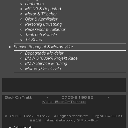
Laptimers
MC-lyft & Depåstöd
Motor & Tillbehör
Oljor & Kemikalier
Personlig utrustning
Racekåpor & Tillbehör
Tank och Bränsle
Till Styret
Service Begagnat & Motorcyklar
Begagnade Mc-delar
BMW S1000RR Projekt Race
BMW Service & Tuning
Motorcyklar till salu
Back On Trakk - 0705-94 96 98 -
Maila BackOnTrakk.se
© 2019 BackOnTrakk All rights reserved Orgnr: 641209-
2212
Integritetspolicy & Köpvillkor
Mitt konto