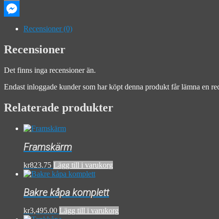
Email
Messenger
Recensioner (0)
Recensioner
Det finns inga recensioner än.
Endast inloggade kunder som har köpt denna produkt får lämna en re
Relaterade produkter
Framskärm
kr
823.75
Lägg till i varukorg
Bakre kåpa komplett
kr
3,495.00
Lägg till i varukorg