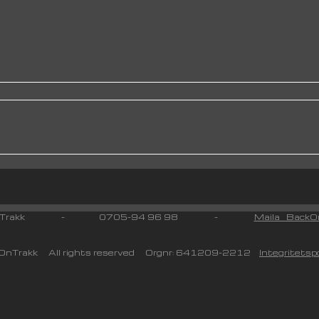
 On Trakk - 0705-94 96 98 -
Maila BackOn
nTrakk All rights reserved Orgnr: 641209-2212
Integritetspo