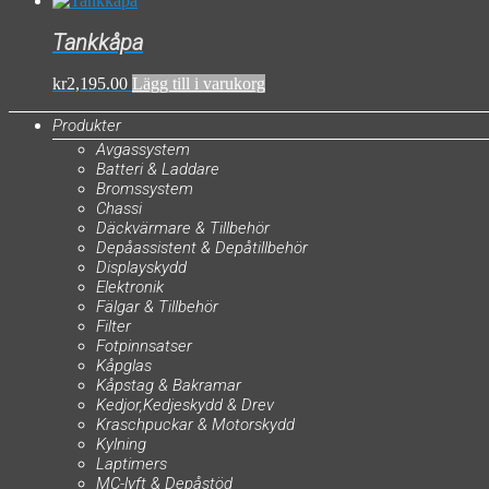
Tankkåpa
kr
2,195.00
Lägg till i varukorg
Produkter
Avgassystem
Batteri & Laddare
Bromssystem
Chassi
Däckvärmare & Tillbehör
Depåassistent & Depåtillbehör
Displayskydd
Elektronik
Fälgar & Tillbehör
Filter
Fotpinnsatser
Kåpglas
Kåpstag & Bakramar
Kedjor,Kedjeskydd & Drev
Kraschpuckar & Motorskydd
Kylning
Laptimers
MC-lyft & Depåstöd