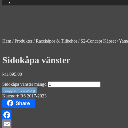
Hem
/
Produkter
/
Racekåpor & Tillbehör
/
S2-Concept Kåpset
/
Yam
Sidokåpa vänster
kr
1,095.00
Sidokåpa vänster mängd
Lägg till i varukorg
Kategori:
R6 2017-2023
Share
Facebook