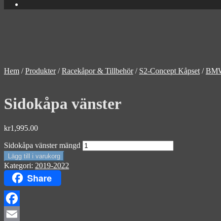
Hem
/
Produkter
/
Racekåpor & Tillbehör
/
S2-Concept Kåpset
/
BM
Sidokåpa vänster
kr
1,995.00
Sidokåpa vänster mängd
Lägg till i varukorg
Kategori:
2019-2022
Share
Facebook