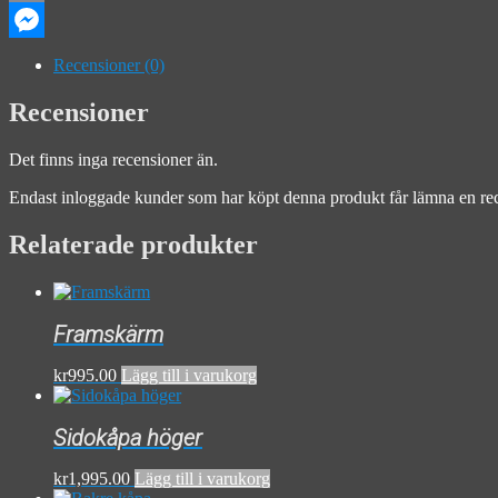
Email
Messenger
Recensioner (0)
Recensioner
Det finns inga recensioner än.
Endast inloggade kunder som har köpt denna produkt får lämna en re
Relaterade produkter
Framskärm
kr
995.00
Lägg till i varukorg
Sidokåpa höger
kr
1,995.00
Lägg till i varukorg