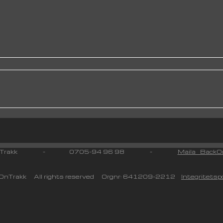
 On Trakk - 0705-94 96 98 -
Maila BackOn
nTrakk All rights reserved Orgnr: 641209-2212
Integritetspo