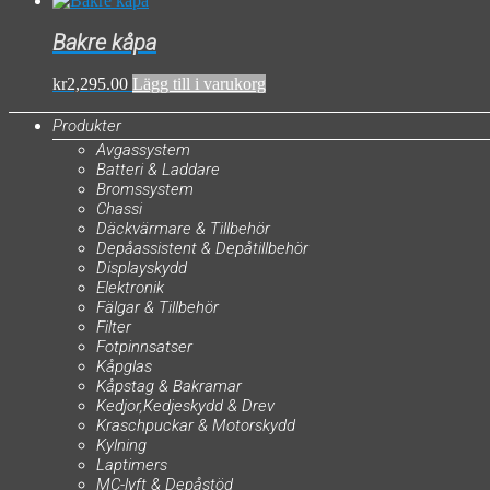
Bakre kåpa
kr
2,295.00
Lägg till i varukorg
Produkter
Avgassystem
Batteri & Laddare
Bromssystem
Chassi
Däckvärmare & Tillbehör
Depåassistent & Depåtillbehör
Displayskydd
Elektronik
Fälgar & Tillbehör
Filter
Fotpinnsatser
Kåpglas
Kåpstag & Bakramar
Kedjor,Kedjeskydd & Drev
Kraschpuckar & Motorskydd
Kylning
Laptimers
MC-lyft & Depåstöd