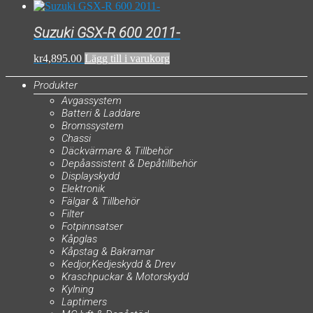
Suzuki GSX-R 600 2011-
kr
4,895.00
Lägg till i varukorg
Produkter
Avgassystem
Batteri & Laddare
Bromssystem
Chassi
Däckvärmare & Tillbehör
Depåassistent & Depåtillbehör
Displayskydd
Elektronik
Fälgar & Tillbehör
Filter
Fotpinnsatser
Kåpglas
Kåpstag & Bakramar
Kedjor,Kedjeskydd & Drev
Kraschpuckar & Motorskydd
Kylning
Laptimers