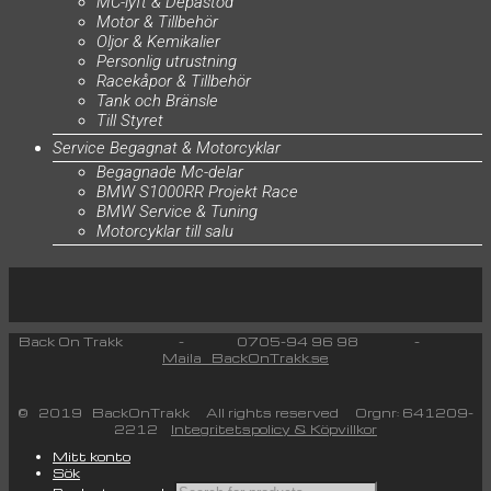
MC-lyft & Depåstöd
Motor & Tillbehör
Oljor & Kemikalier
Personlig utrustning
Racekåpor & Tillbehör
Tank och Bränsle
Till Styret
Service Begagnat & Motorcyklar
Begagnade Mc-delar
BMW S1000RR Projekt Race
BMW Service & Tuning
Motorcyklar till salu
Back On Trakk - 0705-94 96 98 -
Maila BackOnTrakk.se
© 2019 BackOnTrakk All rights reserved Orgnr: 641209-
2212
Integritetspolicy & Köpvillkor
Mitt konto
Sök