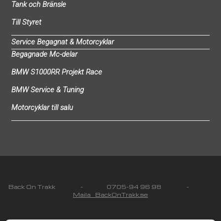
Tank och Bränsle
Till Styret
Service Begagnat & Motorcyklar
Begagnade Mc-delar
BMW S1000RR Projekt Race
BMW Service & Tuning
Motorcyklar till salu
Back On Trakk - 0705-94 96 98 -
Maila BackOnTrakk.se
© 2019 BackOnTrakk All rights reserved Orgnr: 641209-