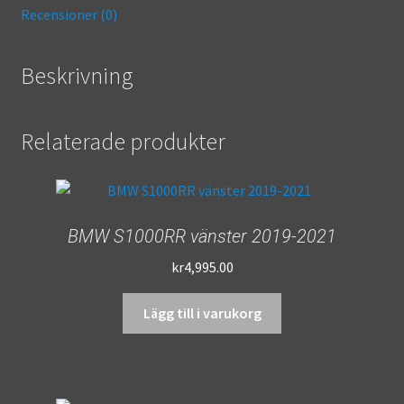
k
r
Recensioner (0)
Beskrivning
Relaterade produkter
BMW S1000RR vänster 2019-2021
kr
4,995.00
Lägg till i varukorg