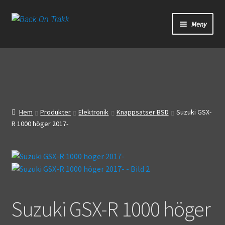
Hoppa
Hoppa
Meny
till
till
navigering
innehåll
Start
Webbutik
Bandagar
Hem
Produkter
Elektronik
Knappsatser BSD
Suzuki GSX-
R 1000 höger 2017-
Bilder
Video
Om oss
Suzuki GSX-R 1000 höger
Mitt konto