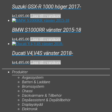
Suzuki GSX-R 1000 höger 2017-
kr
2,695.00
Lägg till i varukorg
BMW S1000RR vänster 2015-18
kr
4,495.00
Lägg till i varukorg
Ducati V4,V4S vänster 2018-
kr
4,495.00
Lägg till i varukorg
Produkter
Avgassystem
Batteri & Laddare
Bromssystem
Chassi
Däckvärmare & Tillbehör
Depåassistent & Depåtillbehör
Displayskydd
Elektronik