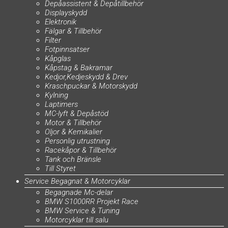
Depåassistent & Depåtillbehör
Displayskydd
Elektronik
Fälgar & Tillbehör
Filter
Fotpinnsatser
Kåpglas
Kåpstag & Bakramar
Kedjor,Kedjeskydd & Drev
Kraschpuckar & Motorskydd
Kylning
Laptimers
MC-lyft & Depåstöd
Motor & Tillbehör
Oljor & Kemikalier
Personlig utrustning
Racekåpor & Tillbehör
Tank och Bränsle
Till Styret
Service Begagnat & Motorcyklar
Begagnade Mc-delar
BMW S1000RR Projekt Race
BMW Service & Tuning
Motorcyklar till salu