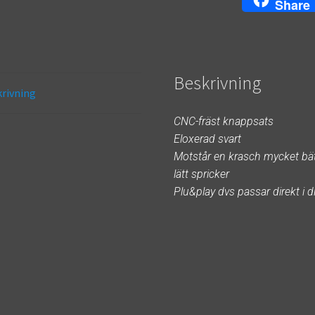
Share
1000
2017-
2019
mängd
Beskrivning
rivning
CNC-fräst knappsats
Eloxerad svart
Motstår en krasch mycket bättr
lätt spricker
Plu&play dvs passar direkt i d