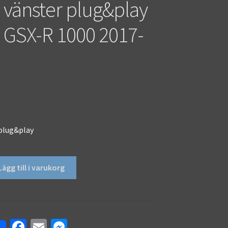
 vänster plug&play
 GSX-R 1000 2017-
 plug&play
Lägg till i varukorg
Fa
E
M