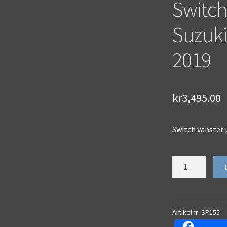
Switch
Suzuki
2019
kr
3,495.00
Switch vänster
Switch
vänster
plug&play
Suzuki
GSX-
Artikelnr:
SP155
R