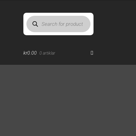
Products
search
kr
0.00
0 artiklar