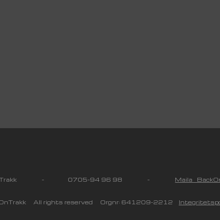
 On Trakk - 0705-94 96 98 -
Maila BackOn
nTrakk All rights reserved Orgnr: 641209-2212
Integritetspo