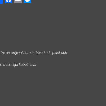
ce
m
es
b
ai
se
o
l
n
o
ge
k
r
e än original som är tillverkad i plast och
in befintliga kabelhärva