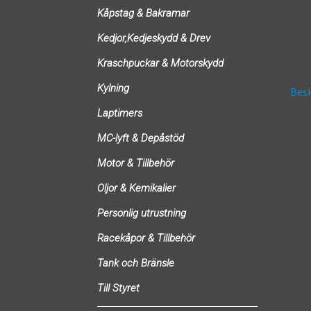
Kåpstag & Bakramar
Kedjor,Kedjeskydd & Drev
Kraschpuckar & Motorskydd
Kylning
Besk
Laptimers
MC-lyft & Depåstöd
Motor & Tillbehör
Oljor & Kemikalier
Personlig utrustning
Racekåpor & Tillbehör
Tank och Bränsle
Till Styret