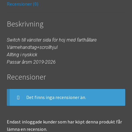
k
r
Recensioner (0)
Beskrivning
Switch till vänster sida för hoj med farthållare
Värmehandtag+scrollhjul
Allting i nyskick
Passar årsm 2019-2026
Recensioner
Det finns inga recensioner än.
Endast inloggade kunder som har köpt denna produkt får
lämna en recension.