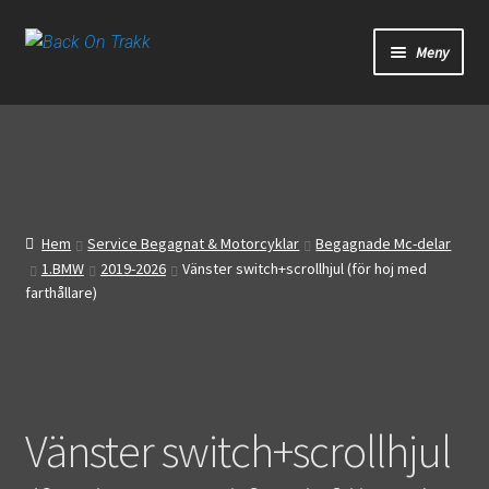
Hoppa
Hoppa
Meny
till
till
navigering
innehåll
Start
Webbutik
Bandagar
Hem
Service Begagnat & Motorcyklar
Begagnade Mc-delar
1.BMW
2019-2026
Vänster switch+scrollhjul (för hoj med
Bilder
farthållare)
Video
Om oss
Vänster switch+scrollhjul
Mitt konto