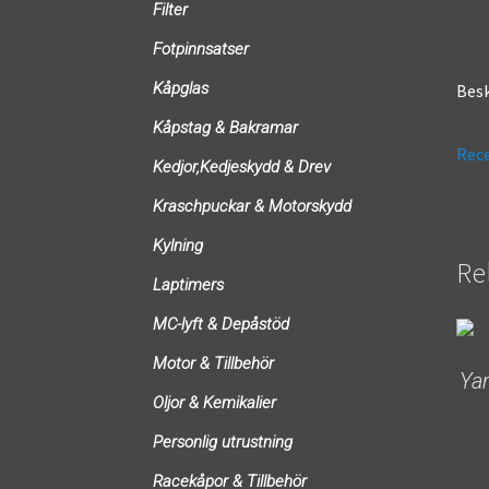
Filter
Fotpinnsatser
Kåpglas
Besk
Kåpstag & Bakramar
Rece
Kedjor,Kedjeskydd & Drev
Kraschpuckar & Motorskydd
Kylning
Re
Laptimers
MC-lyft & Depåstöd
Motor & Tillbehör
Ya
Oljor & Kemikalier
Personlig utrustning
Racekåpor & Tillbehör