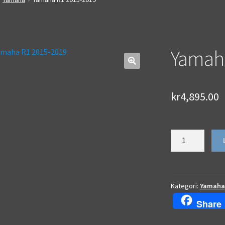
Yamah
🔍
kr
4,895.00
Yamaha
R1
2015-
2019
mängd
Kategori:
Yamaha
Share