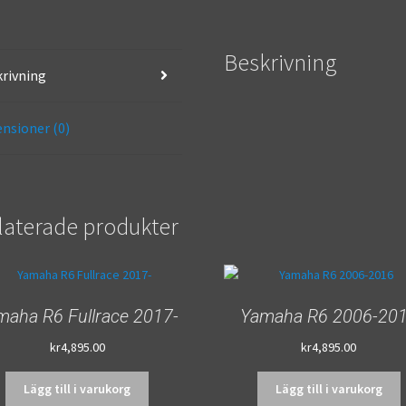
Beskrivning
rivning
nsioner (0)
laterade produkter
maha R6 Fullrace 2017-
Yamaha R6 2006-20
kr
4,895.00
kr
4,895.00
Lägg till i varukorg
Lägg till i varukorg