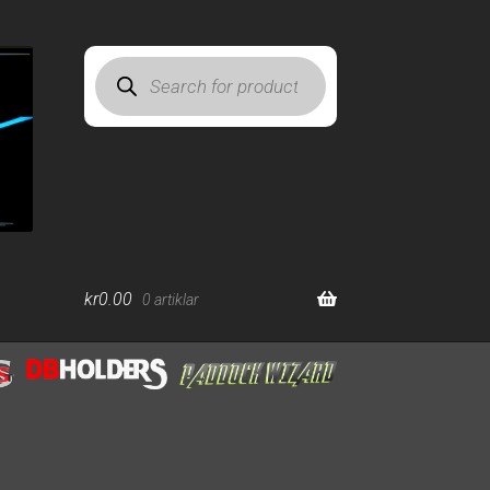
Products
search
kr
0.00
0 artiklar