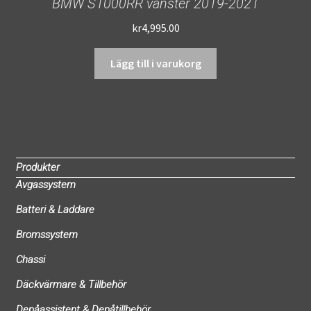
BMW S1000RR vänster 2019-2021
kr
4,995.00
Lägg till i varukorg
Produkter
Avgassystem
Batteri & Laddare
Bromssystem
Chassi
Däckvärmare & Tillbehör
Depåassistent & Depåtillbehör