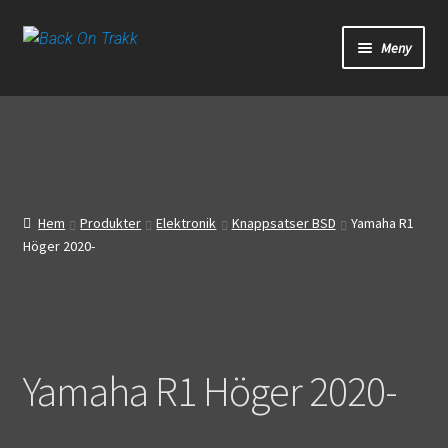
Hoppa
Hoppa
Meny
till
till
navigering
innehåll
Start
Webbutik
Bandagar
Hem
Produkter
Elektronik
Knappsatser BSD
Yamaha R1
Höger 2020-
Bilder
Video
Om oss
Yamaha R1 Höger 2020-
Mitt konto