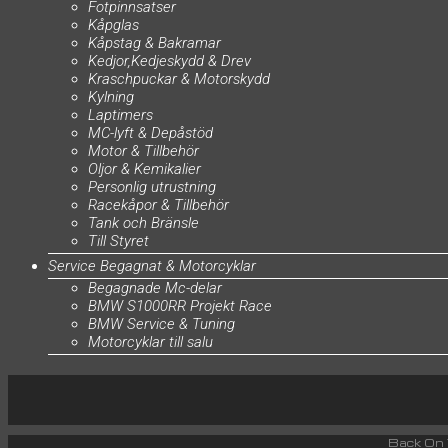
Fotpinnsatser
Kåpglas
Kåpstag & Bakramar
Kedjor,Kedjeskydd & Drev
Kraschpuckar & Motorskydd
Kylning
Laptimers
MC-lyft & Depåstöd
Motor & Tillbehör
Oljor & Kemikalier
Personlig utrustning
Racekåpor & Tillbehör
Tank och Bränsle
Till Styret
Service Begagnat & Motorcyklar
Begagnade Mc-delar
BMW S1000RR Projekt Race
BMW Service & Tuning
Motorcyklar till salu
Back