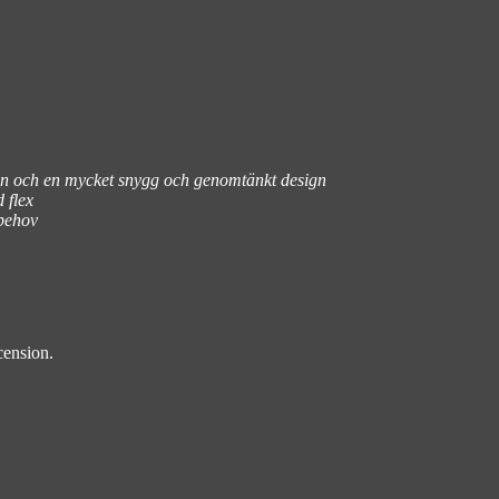
sion och en mycket snygg och genomtänkt design
 flex
 behov
cension.