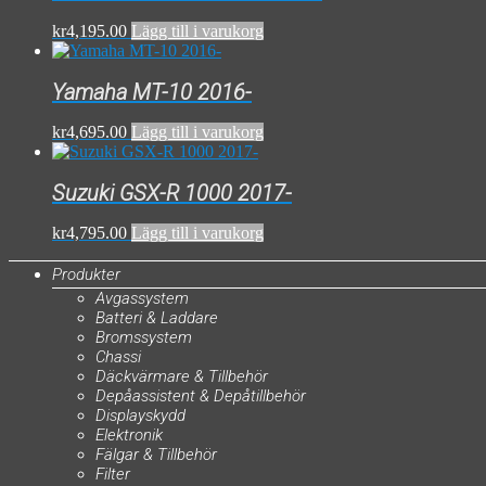
kr
4,195.00
Lägg till i varukorg
Yamaha MT-10 2016-
kr
4,695.00
Lägg till i varukorg
Suzuki GSX-R 1000 2017-
kr
4,795.00
Lägg till i varukorg
Produkter
Avgassystem
Batteri & Laddare
Bromssystem
Chassi
Däckvärmare & Tillbehör
Depåassistent & Depåtillbehör
Displayskydd
Elektronik
Fälgar & Tillbehör
Filter