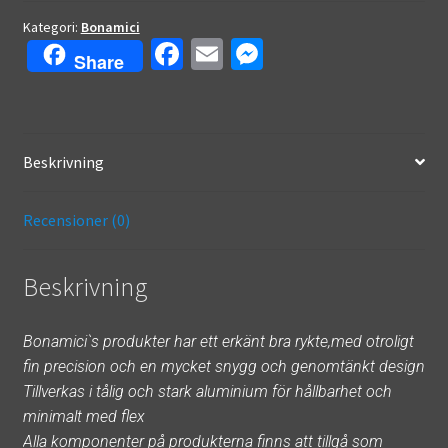
2018-
19
Kategori:
Bonamici
Fa
E
M
mängd
Share
ce
m
es
b
ai
se
o
l
n
Beskrivning
o
ge
k
r
Recensioner (0)
Beskrivning
Bonamici`s produkter har ett erkänt bra rykte,med otroligt
fin precision och en mycket snygg och genomtänkt design
Tillverkas i tålig och stark aluminium för hållbarhet och
minimalt med flex
Alla komponenter på produkterna finns att tillgå som