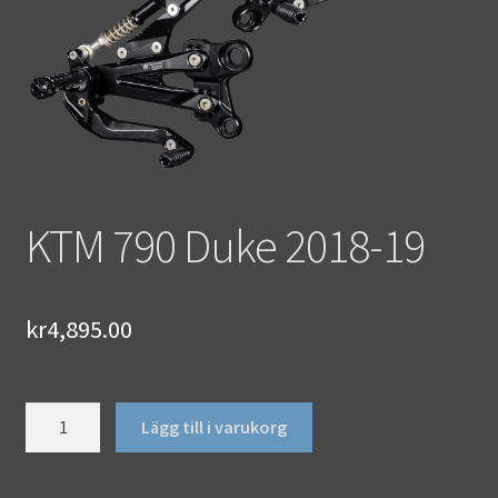
KTM 790 Duke 2018-19
kr
4,895.00
KTM
Lägg till i varukorg
790
Duke