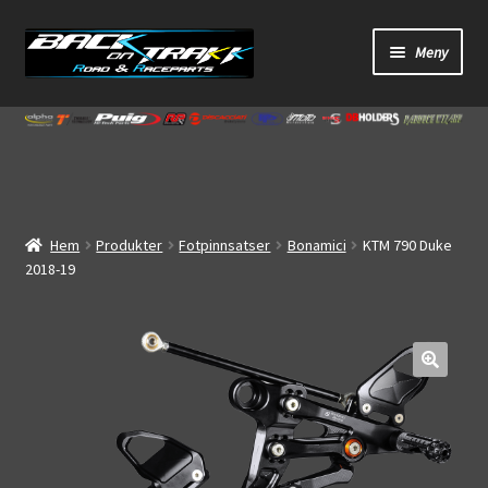
Hoppa
Hoppa
Meny
till
till
navigering
innehåll
Start
Webbutik
Bandagar
Hem
Produkter
Fotpinnsatser
Bonamici
KTM 790 Duke
2018-19
Bilder
Video
🔍
Om oss
Mitt konto