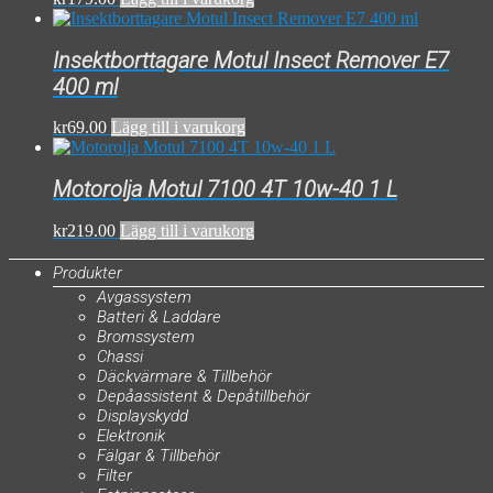
Insektborttagare Motul Insect Remover E7
400 ml
kr
69.00
Lägg till i varukorg
Motorolja Motul 7100 4T 10w-40 1 L
kr
219.00
Lägg till i varukorg
Produkter
Avgassystem
Batteri & Laddare
Bromssystem
Chassi
Däckvärmare & Tillbehör
Depåassistent & Depåtillbehör
Displayskydd
Elektronik
Fälgar & Tillbehör
Filter