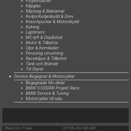
Fotpinnsatser
Kåpglas
Kåpstag & Bakramar
Kedjor,Kedjeskydd & Drev
Kraschpuckar & Motorskydd
Kylning
Laptimers
MC-lyft & Depåstöd
Motor & Tillbehör
Oljor & Kemikalier
Personlig utrustning
Racekåpor & Tillbehör
Tank och Bränsle
Till Styret
Service Begagnat & Motorcyklar
Begagnade Mc-delar
BMW S1000RR Projekt Race
BMW Service & Tuning
Motorcyklar till salu
Back On Trakk - 0705-94 96 98 -