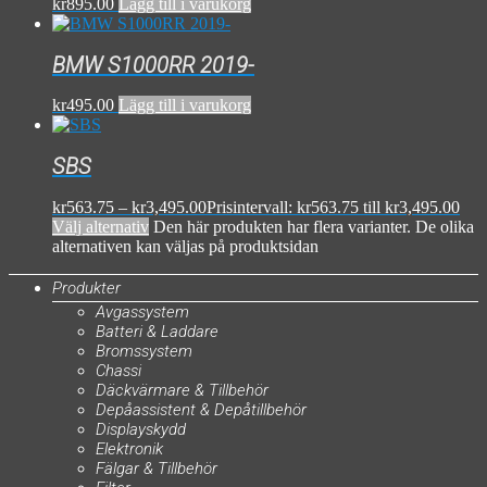
kr
895.00
Lägg till i varukorg
BMW S1000RR 2019-
kr
495.00
Lägg till i varukorg
SBS
kr
563.75
–
kr
3,495.00
Prisintervall: kr563.75 till kr3,495.00
Välj alternativ
Den här produkten har flera varianter. De olika
alternativen kan väljas på produktsidan
Produkter
Avgassystem
Batteri & Laddare
Bromssystem
Chassi
Däckvärmare & Tillbehör
Depåassistent & Depåtillbehör
Displayskydd
Elektronik
Fälgar & Tillbehör