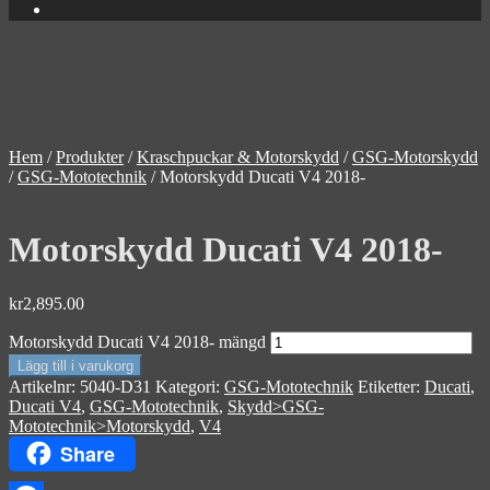
Hem
/
Produkter
/
Kraschpuckar & Motorskydd
/
GSG-Motorskydd
/
GSG-Mototechnik
/
Motorskydd Ducati V4 2018-
Motorskydd Ducati V4 2018-
kr
2,895.00
Motorskydd Ducati V4 2018- mängd
Lägg till i varukorg
Artikelnr:
5040-D31
Kategori:
GSG-Mototechnik
Etiketter:
Ducati
,
Ducati V4
,
GSG-Mototechnik
,
Skydd>GSG-
Mototechnik>Motorskydd
,
V4
Share