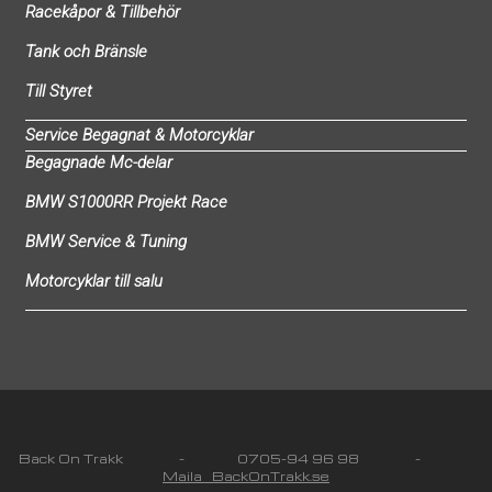
Racekåpor & Tillbehör
Tank och Bränsle
Till Styret
Service Begagnat & Motorcyklar
Begagnade Mc-delar
BMW S1000RR Projekt Race
BMW Service & Tuning
Motorcyklar till salu
Back On Trakk - 0705-94 96 98 -
Maila BackOnTrakk.se