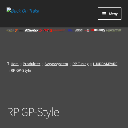
Hoppa
Hoppa
Meny
till
till
navigering
innehåll
Start
Webbutik
Bandagar
Hem
Produkter
Avgassystem
RP-Tuning
LJUDDÄMPARE
RP GP-Style
Bilder
Video
Om oss
RP GP-Style
Mitt konto