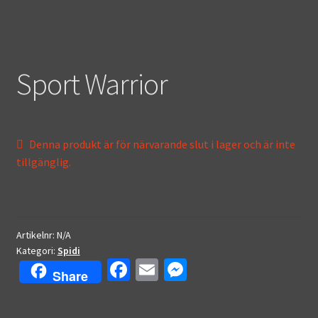
Sport Warrior
Denna produkt är för närvarande slut i lager och är inte
tillgänglig.
Artikelnr:
N/A
Kategori:
Spidi
Fa
E
M
Share
ce
m
es
b
ai
se