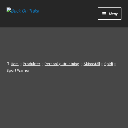
Hoppa
Hoppa
Meny
till
till
navigering
innehåll
Start
Webbutik
Bandagar
Hem
Produkter
Personlig utrustning
Skinnställ
Spidi
Sport Warrior
Bilder
Video
Om oss
Mitt konto