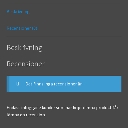
o
l
n
Beskrivning
o
ge
k
r
Recensioner (0)
Beskrivning
Recensioner
Det finns inga recensioner än.
Endast inloggade kunder som har köpt denna produkt får
lämna en recension.