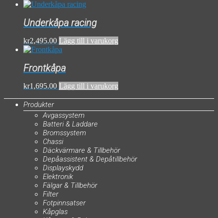
Underkåpa racing
kr
2,495.00
Lägg till i varukorg
Frontkåpa
kr
1,695.00
Lägg till i varukorg
Produkter
Avgassystem
Batteri & Laddare
Bromssystem
Chassi
Däckvärmare & Tillbehör
Depåassistent & Depåtillbehör
Displayskydd
Elektronik
Fälgar & Tillbehör
Filter
Fotpinnsatser
Kåpglas