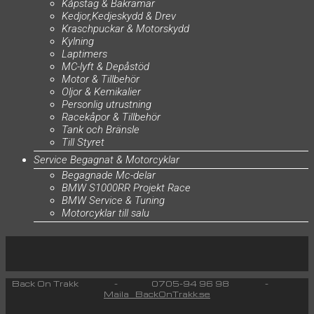
Kåpstag & Bakramar
Kedjor,Kedjeskydd & Drev
Kraschpuckar & Motorskydd
Kylning
Laptimers
MC-lyft & Depåstöd
Motor & Tillbehör
Oljor & Kemikalier
Personlig utrustning
Racekåpor & Tillbehör
Tank och Bränsle
Till Styret
Service Begagnat & Motorcyklar
Begagnade Mc-delar
BMW S1000RR Projekt Race
BMW Service & Tuning
Motorcyklar till salu
Back On Trakk - 0705-94 96 98 -
Maila BackOnTrakk.se