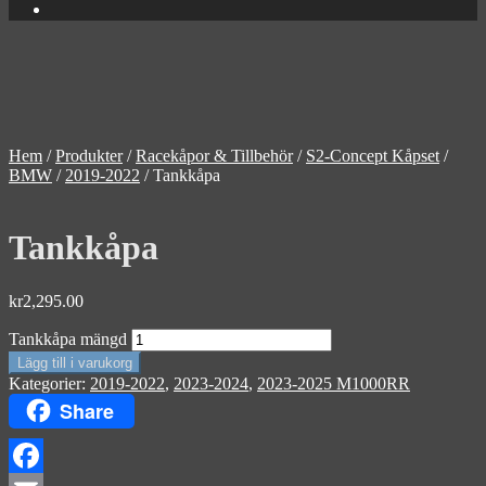
Hem
/
Produkter
/
Racekåpor & Tillbehör
/
S2-Concept Kåpset
/
BMW
/
2019-2022
/
Tankkåpa
Tankkåpa
kr
2,295.00
Tankkåpa mängd
Lägg till i varukorg
Kategorier:
2019-2022
,
2023-2024
,
2023-2025 M1000RR
Share