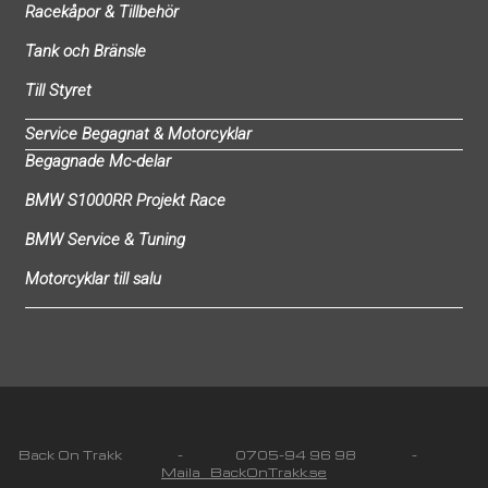
Racekåpor & Tillbehör
Tank och Bränsle
Till Styret
Service Begagnat & Motorcyklar
Begagnade Mc-delar
BMW S1000RR Projekt Race
BMW Service & Tuning
Motorcyklar till salu
Back On Trakk - 0705-94 96 98 -
Maila BackOnTrakk.se