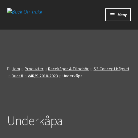
Hoppa
Hoppa
Meny
till
till
navigering
innehåll
Start
Webbutik
Bandagar
Hem
Produkter
Racekåpor & Tillbehör
S2-Concept Kåpset
Ducati
V4R/S 2018-2023
Underkåpa
Bilder
Video
Om oss
Underkåpa
Mitt konto